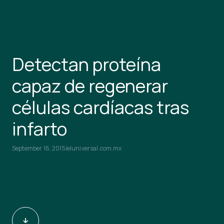
Detectan proteína
capaz de regenerar
células cardíacas tras
infarto
September 16, 2015
|
eluniversal.com.mx